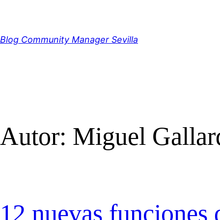
Saltar
al
contenido
Blog Community Manager Sevilla
Autor:
Miguel Gallar
12 nuevas funciones d