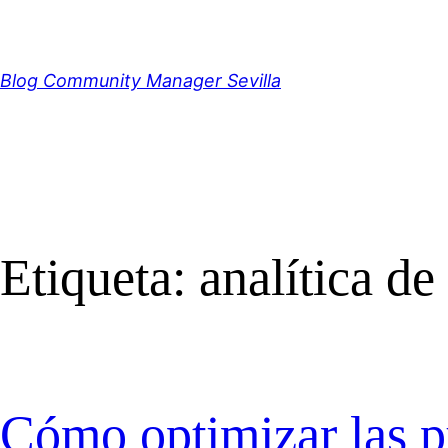
Saltar
al
contenido
Blog Community Manager Sevilla
Etiqueta:
analítica de
Cómo optimizar las pu