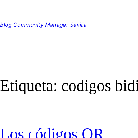
Saltar
al
contenido
Blog Community Manager Sevilla
Etiqueta:
codigos bid
Los códigos QR