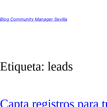
Saltar
al
contenido
Blog Community Manager Sevilla
Etiqueta:
leads
Capta registros para