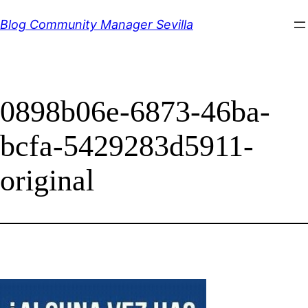
Saltar
Blog Community Manager Sevilla
al
contenido
0898b06e-6873-46ba-
bcfa-5429283d5911-
original