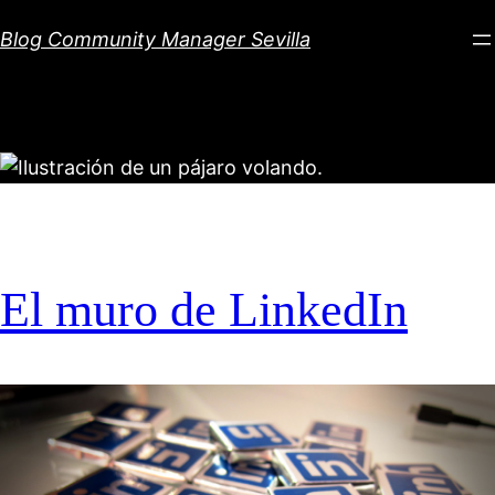
Saltar
Blog Community Manager Sevilla
al
contenido
El muro de LinkedIn