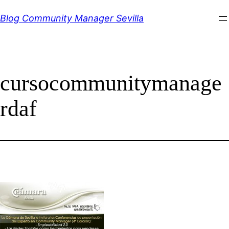
Saltar
Blog Community Manager Sevilla
al
contenido
cursocommunitymanage
rdaf