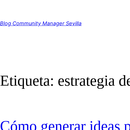
Saltar
al
contenido
Blog Community Manager Sevilla
Etiqueta:
estrategia d
Cómo generar ideas p