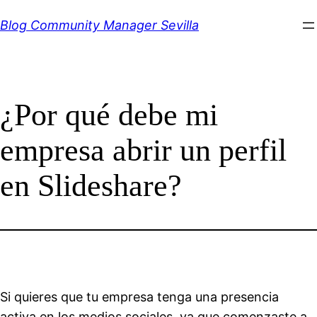
Saltar
Blog Community Manager Sevilla
al
contenido
¿Por qué debe mi
empresa abrir un perfil
en Slideshare?
Si quieres que tu empresa tenga una presencia
activa en los medios sociales, ya que comenzaste a