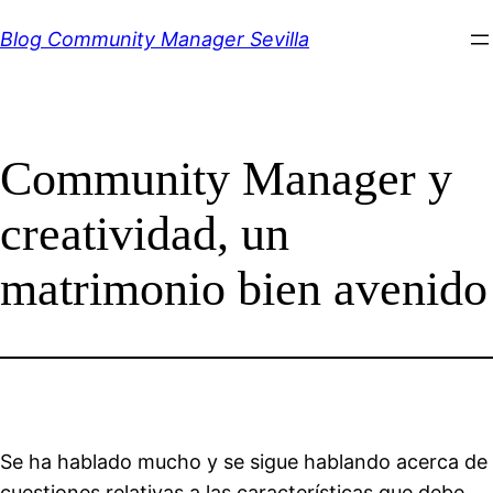
Saltar
Blog Community Manager Sevilla
al
contenido
Community Manager y
creatividad, un
matrimonio bien avenido
Se ha hablado mucho y se sigue hablando acerca de
cuestiones relativas a las características que debe