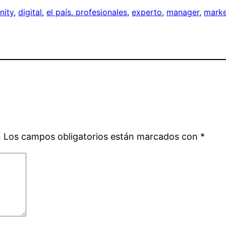
ity
, 
digital
, 
el país. profesionales
, 
experto
, 
manager
, 
marke
.
Los campos obligatorios están marcados con
*