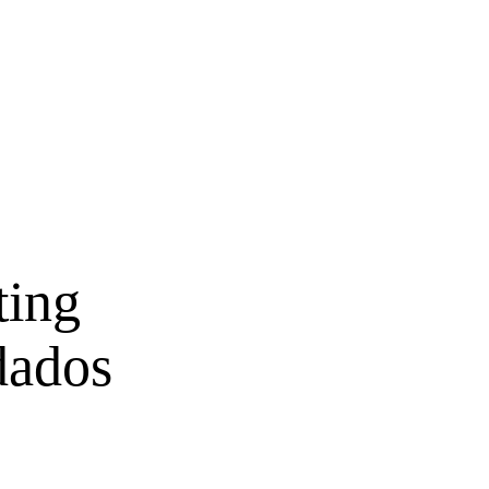
ting
dados