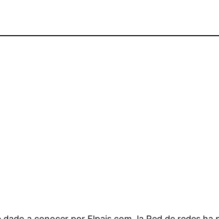
 dado a conocer por Elpais.com, la Red de redes ha