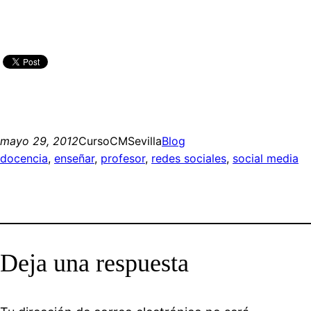
mayo 29, 2012
CursoCMSevilla
Blog
docencia
, 
enseñar
, 
profesor
, 
redes sociales
, 
social media
Deja una respuesta