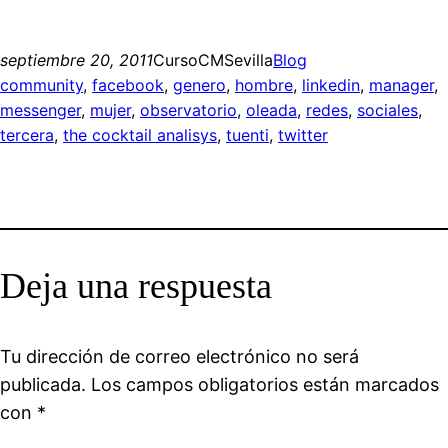
septiembre 20, 2011
CursoCMSevilla
Blog
community
, 
facebook
, 
genero
, 
hombre
, 
linkedin
, 
manager
, 
messenger
, 
mujer
, 
observatorio
, 
oleada
, 
redes
, 
sociales
, 
tercera
, 
the cocktail analisys
, 
tuenti
, 
twitter
Deja una respuesta
Tu dirección de correo electrónico no será
publicada.
Los campos obligatorios están marcados
con
*